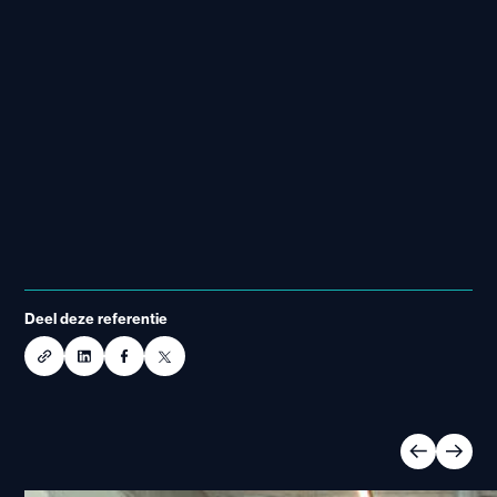
Deel deze referentie
🏻 Link
ekopieerd!