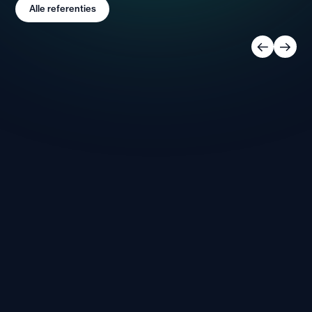
Alle referenties
Liquidfloors
Belt
Elektriciteit
Duurz